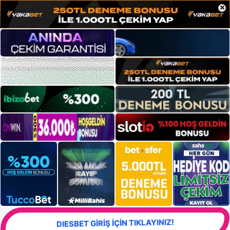
×
DIESBET GİRİŞ İÇİN TIKLAYINIZ!