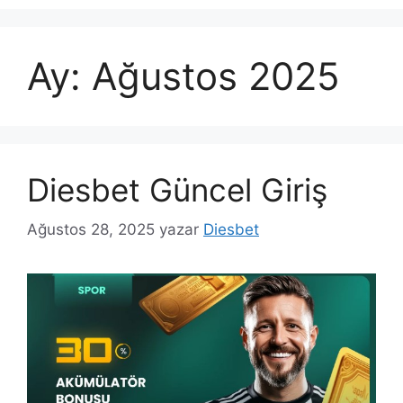
Ay:
Ağustos 2025
Diesbet Güncel Giriş
Ağustos 28, 2025
yazar
Diesbet