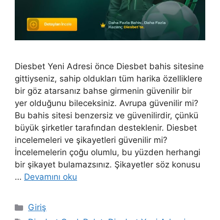
Diesbet Yeni Adresi önce Diesbet bahis sitesine
gittiyseniz, sahip oldukları tüm harika özelliklere
bir göz atarsanız bahse girmenin güvenilir bir
yer olduğunu bileceksiniz. Avrupa güvenilir mi?
Bu bahis sitesi benzersiz ve güvenilirdir, çünkü
büyük şirketler tarafından desteklenir. Diesbet
incelemeleri ve şikayetleri güvenilir mi?
İncelemelerin çoğu olumlu, bu yüzden herhangi
bir şikayet bulamazsınız. Şikayetler söz konusu
…
Devamını oku
Kategoriler
Giriş