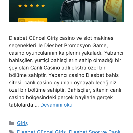
Diesbet Güncel Giriş casino ve slot makinesi
seçenekleri ile Diesbet Promosyon Game,
casino oyuncularının kalplerini yakaladı. Yabancı
bahisçiler, yurtiçi bahisçilerin sahip olmadığı bir
şey olan Canlı Casino adlı ekstra özel bir
bölüme sahiptir. Yabancı casino Diesbet bahis
sitesi, canlı casino oyunları oynayabileceğiniz
özel bir bölüme sahiptir. Bahisçiler, sitenin canlı
casino bölgesindeki gerçek bayilerle gerçek
tablolarda …
Devamını oku
Kategoriler
Giriş
Etiketler
Diesbet Güncel Giriş
,
Diesbet Spor ve Canlı