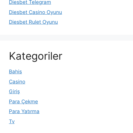
Diesbet Telegram
Diesbet Casino Oyunu
Diesbet Rulet Oyunu
Kategoriler
Bahis
Casino
Giriş
Para Çekme
Para Yatırma
Tv