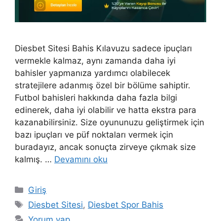
Diesbet Sitesi Bahis Kılavuzu sadece ipuçları
vermekle kalmaz, aynı zamanda daha iyi
bahisler yapmanıza yardımcı olabilecek
stratejilere adanmış özel bir bölüme sahiptir.
Futbol bahisleri hakkında daha fazla bilgi
edinerek, daha iyi olabilir ve hatta ekstra para
kazanabilirsiniz. Size oyununuzu geliştirmek için
bazı ipuçları ve püf noktaları vermek için
buradayız, ancak sonuçta zirveye çıkmak size
kalmış. …
Devamını oku
Kategoriler
Giriş
Etiketler
Diesbet Sitesi
,
Diesbet Spor Bahis
Yorum yap