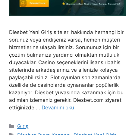
Diesbet Yeni Giriş siteleri hakkında herhangi bir
sorunuz veya endişeniz varsa, hemen müşteri
hizmetlerine ulaşabilirsiniz. Sorununuz için bir
çözüm bulmanıza yardımcı olmaktan mutluluk
duyacaklar. Casino seçeneklerini lisanslı bahis
sitelerinde arkadaşlarınız ve ailenizle kolayca
paylaşabilirsiniz. Slot oyunları son zamanlarda
özellikle de casinolarda oynananlar popülerlik
kazanıyor. Diesbet yuvasında kazanmak için bu
adımları izlemeniz gerekir. Diesbet.com ziyaret
ettiğinizde …
Devamını oku
Kategoriler
Giriş
Etiketler