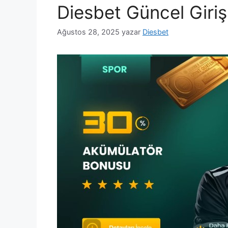
Diesbet Güncel Giriş
Ağustos 28, 2025
yazar
Diesbet