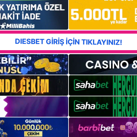
DIESBET GİRİŞ İÇİN TIKLAYINIZ!