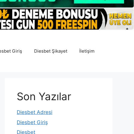
esbet Giriş
Diesbet Şikayet
İletişim
Son Yazılar
Diesbet Adresi
Diesbet Giriş
Diesbet