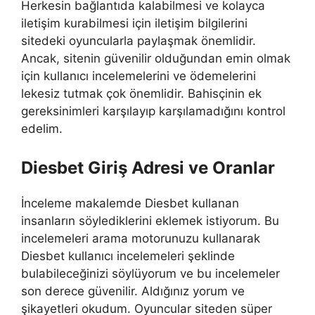
Herkesin bağlantıda kalabilmesi ve kolayca
iletişim kurabilmesi için iletişim bilgilerini
sitedeki oyuncularla paylaşmak önemlidir.
Ancak, sitenin güvenilir olduğundan emin olmak
için kullanıcı incelemelerini ve ödemelerini
lekesiz tutmak çok önemlidir. Bahisçinin ek
gereksinimleri karşılayıp karşılamadığını kontrol
edelim.
Diesbet Giriş Adresi ve Oranlar
İnceleme makalemde Diesbet kullanan
insanların söylediklerini eklemek istiyorum. Bu
incelemeleri arama motorunuzu kullanarak
Diesbet kullanıcı incelemeleri şeklinde
bulabileceğinizi söylüyorum ve bu incelemeler
son derece güvenilir. Aldığınız yorum ve
şikayetleri okudum. Oyuncular siteden süper