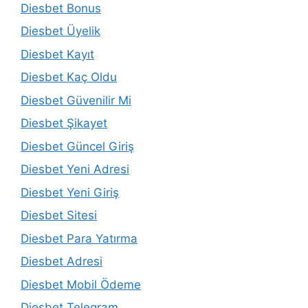
Diesbet Bonus
Diesbet Üyelik
Diesbet Kayıt
Diesbet Kaç Oldu
Diesbet Güvenilir Mi
Diesbet Şikayet
Diesbet Güncel Giriş
Diesbet Yeni Adresi
Diesbet Yeni Giriş
Diesbet Sitesi
Diesbet Para Yatırma
Diesbet Adresi
Diesbet Mobil Ödeme
Diesbet Telegram