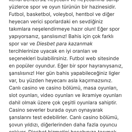
yüzlerce spor ve oyun türünün bir hazinesidir.
Futbol, basketbol, voleybol, hentbol ve diğer
heyecan verici sporlardaki en sevdiğiniz
takımlara neşelendirmeye hazır olun! Eğer spor
yapıyorsanız, şanslısınız! Bahis için çok farklı
spor var ve
Diesbet para kazanmak
tercihlerinize uyacak en iyi oranları ve
seçenekleri bulabilirsiniz. Futbol web sitesinde
en popüler oyundur. Eğer bir spor hayranıysanız,
şanslısınız! Her gün bahis yapabileceğiniz ligler
var, bu yüzden heyecanı asla kaçırmazsınız.
Canlı casino ve casino bölümü, masa oyunları,
slot oyunları, video oyunları ve ikramiye oyunları
dahil olmak üzere çok çeşitli oyunlara sahiptir.
Casino severler burada oyun oynayarak
şanslarını test edebilirler. Canlı casino bölümü,
şovun yıldızı, diğerlerinden daha fazla oyuncu