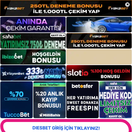
×
DIESBET GİRİŞ İÇİN TIKLAYINIZ!