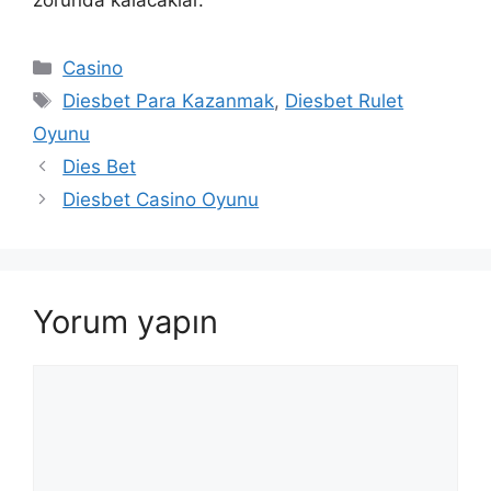
Kategoriler
Casino
Etiketler
Diesbet Para Kazanmak
,
Diesbet Rulet
Oyunu
Dies Bet
Diesbet Casino Oyunu
Yorum yapın
Yorum