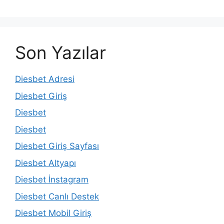
Son Yazılar
Diesbet Adresi
Diesbet Giriş
Diesbet
Diesbet
Diesbet Giriş Sayfası
Diesbet Altyapı
Diesbet İnstagram
Diesbet Canlı Destek
Diesbet Mobil Giriş