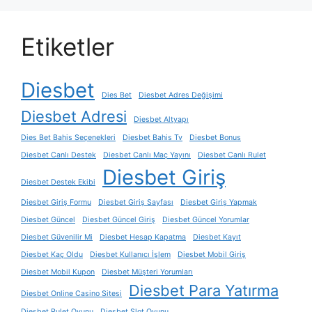
Etiketler
Diesbet
Dies Bet
Diesbet Adres Değişimi
Diesbet Adresi
Diesbet Altyapı
Dies Bet Bahis Seçenekleri
Diesbet Bahis Tv
Diesbet Bonus
Diesbet Canlı Destek
Diesbet Canlı Maç Yayını
Diesbet Canlı Rulet
Diesbet Giriş
Diesbet Destek Ekibi
Diesbet Giriş Formu
Diesbet Giriş Sayfası
Diesbet Giriş Yapmak
Diesbet Güncel
Diesbet Güncel Giriş
Diesbet Güncel Yorumlar
Diesbet Güvenilir Mi
Diesbet Hesap Kapatma
Diesbet Kayıt
Diesbet Kaç Oldu
Diesbet Kullanıcı İşlem
Diesbet Mobil Giriş
Diesbet Mobil Kupon
Diesbet Müşteri Yorumları
Diesbet Para Yatırma
Diesbet Online Casino Sitesi
Diesbet Rulet Oyunu
Diesbet Slot Oyunu