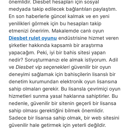
önemlidir. Diesbet hesapları için sosyal
medyada takip edilecek bağlantıları paylaştım.
En son haberlerle güncel kalmak ve en yeni
yenilikleri görmek için bu hesapları takip
etmenizi öneririm. Makalemde canlı oyun
Diesbet rulet oyunu
endüstrisine hizmet veren
şirketler hakkında kapsamlı bir araştırma
yapacağım. Peki, iyi bir bahis sitesi yapan
nedir? Soruşturmanızı ele almak istiyorum. Adil
ve
Diesbet vip seçenekleri
güvenilir bir oyun
deneyimi sağlamak için bahisçilerin lisanslı bir
denetim kurumundan elektronik oyun lisansına
sahip olmaları gerekir. Bu lisansla çevrimiçi oyun
hizmetleri sunma yasal haklarına sahiptirler. Bu
nedenle, güvenilir bir sitenin geçerli bir lisansa
sahip olması gerektiğini bilmek önemlidir.
Sadece bir lisansa sahip olmak, bir web sitesini
güvenilir hale getirmek için yeterli değildir.