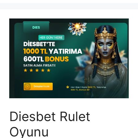
Diesbet Rulet
Oyunu