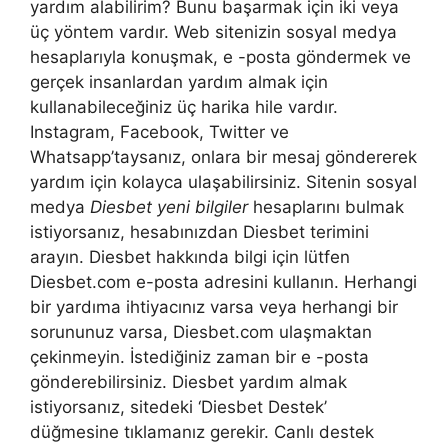
yardım alabilirim? Bunu başarmak için iki veya
üç yöntem vardır. Web sitenizin sosyal medya
hesaplarıyla konuşmak, e -posta göndermek ve
gerçek insanlardan yardım almak için
kullanabileceğiniz üç harika hile vardır.
Instagram, Facebook, Twitter ve
Whatsapp’taysanız, onlara bir mesaj göndererek
yardım için kolayca ulaşabilirsiniz. Sitenin sosyal
medya
Diesbet yeni bilgiler
hesaplarını bulmak
istiyorsanız, hesabınızdan Diesbet terimini
arayın. Diesbet hakkında bilgi için lütfen
Diesbet.com e-posta adresini kullanın. Herhangi
bir yardıma ihtiyacınız varsa veya herhangi bir
sorununuz varsa, Diesbet.com ulaşmaktan
çekinmeyin. İstediğiniz zaman bir e -posta
gönderebilirsiniz. Diesbet yardım almak
istiyorsanız, sitedeki ‘Diesbet Destek’
düğmesine tıklamanız gerekir. Canlı destek