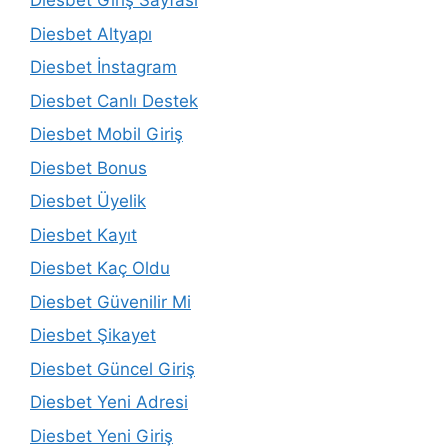
Diesbet Giriş Sayfası
Diesbet Altyapı
Diesbet İnstagram
Diesbet Canlı Destek
Diesbet Mobil Giriş
Diesbet Bonus
Diesbet Üyelik
Diesbet Kayıt
Diesbet Kaç Oldu
Diesbet Güvenilir Mi
Diesbet Şikayet
Diesbet Güncel Giriş
Diesbet Yeni Adresi
Diesbet Yeni Giriş