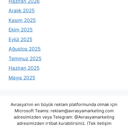
Haziran 2026
Aralık 2025
Kasım 2025
Ekim 2025
Eylül 2025
Ağustos 2025
Temmuz 2025
Haziran 2025
Mayıs 2025
Avrasya'nın en büyük reklam platformunda olmak için
Microsoft Teams:
reklam@avrasyamarketing.com
adresimizden veya Telegram: @Avrasyamarketing
adresimizden irtibat kurabilirsiniz. (Tek iletişim