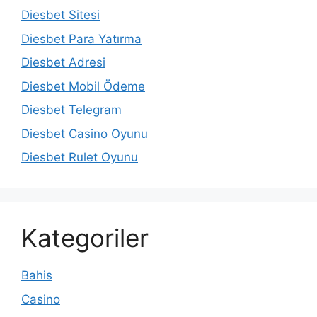
Diesbet Sitesi
Diesbet Para Yatırma
Diesbet Adresi
Diesbet Mobil Ödeme
Diesbet Telegram
Diesbet Casino Oyunu
Diesbet Rulet Oyunu
Kategoriler
Bahis
Casino