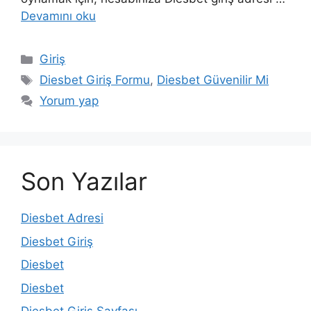
Devamını oku
Kategoriler
Giriş
Etiketler
Diesbet Giriş Formu
,
Diesbet Güvenilir Mi
Yorum yap
Son Yazılar
Diesbet Adresi
Diesbet Giriş
Diesbet
Diesbet