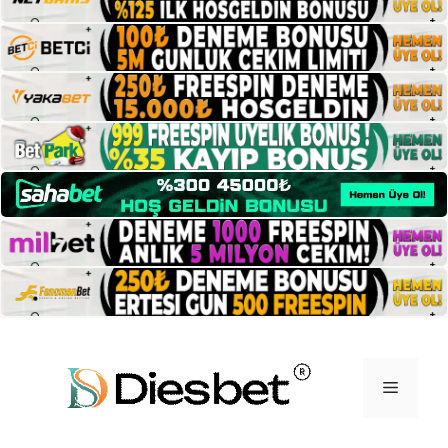
İçeriğe
atla
Menü