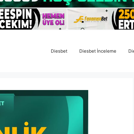
Diesbet
Diesbet İnceleme
Di