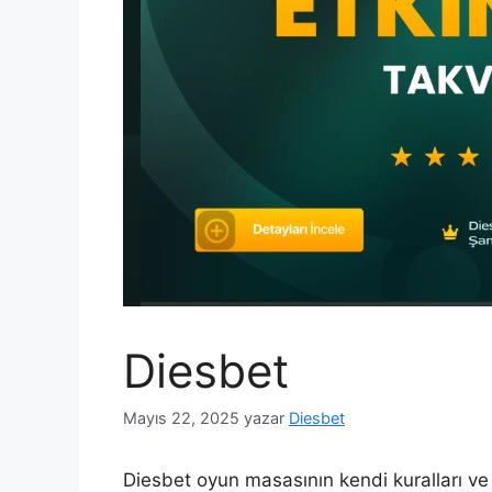
Diesbet
Mayıs 22, 2025
yazar
Diesbet
Diesbet oyun masasının kendi kuralları ve o