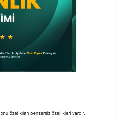
nu özel kılan benzersiz özellikleri vardır.