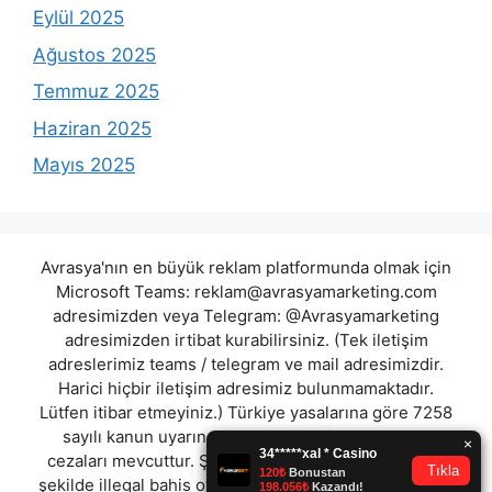
Eylül 2025
Ağustos 2025
Temmuz 2025
Haziran 2025
Mayıs 2025
Avrasya'nın en büyük reklam platformunda olmak için
Microsoft Teams:
reklam@avrasyamarketing.com
adresimizden veya Telegram: @Avrasyamarketing
adresimizden irtibat kurabilirsiniz. (Tek iletişim
adreslerimiz teams / telegram ve mail adresimizdir.
Harici hiçbir iletişim adresimiz bulunmamaktadır.
Lütfen itibar etmeyiniz.) Türkiye yasalarına göre 7258
sayılı kanun uyarınca yasa dışı bahis oynamanın
cezaları mevcuttur. Şu an bulunduğunuz site hiç bir
şekilde illegal bahis oyunları oynatmıyor ve oynamaya