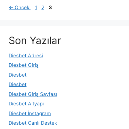
Sayfa
Sayfa
Sayfa
←
Önceki
1
2
3
Son Yazılar
Diesbet Adresi
Diesbet Giriş
Diesbet
Diesbet
Diesbet Giriş Sayfası
Diesbet Altyapı
Diesbet İnstagram
Diesbet Canlı Destek