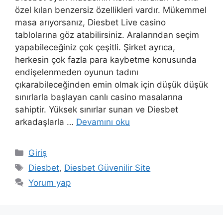
özel kılan benzersiz özellikleri vardır. Mükemmel
masa arıyorsanız, Diesbet Live casino
tablolarına göz atabilirsiniz. Aralarından seçim
yapabileceğiniz çok çeşitli. Şirket ayrıca,
herkesin çok fazla para kaybetme konusunda
endişelenmeden oyunun tadını
çıkarabileceğinden emin olmak için düşük düşük
sınırlarla başlayan canlı casino masalarına
sahiptir. Yüksek sınırlar sunan ve Diesbet
arkadaşlarla …
Devamını oku
Kategoriler
Giriş
Etiketler
Diesbet
,
Diesbet Güvenilir Site
Yorum yap