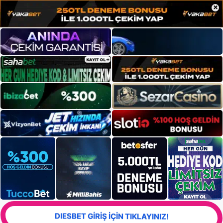
×
DIESBET GİRİŞ İÇİN TIKLAYINIZ!