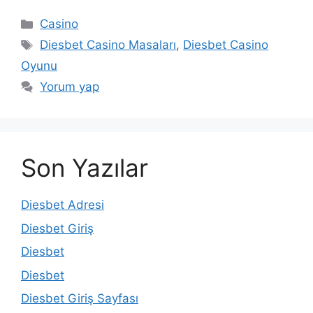
Kategoriler
Casino
Etiketler
Diesbet Casino Masaları
,
Diesbet Casino
Oyunu
Yorum yap
Son Yazılar
Diesbet Adresi
Diesbet Giriş
Diesbet
Diesbet
Diesbet Giriş Sayfası