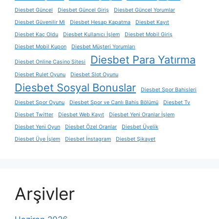
Diesbet Güncel
Diesbet Güncel Giriş
Diesbet Güncel Yorumlar
Diesbet Güvenilir Mi
Diesbet Hesap Kapatma
Diesbet Kayıt
Diesbet Kaç Oldu
Diesbet Kullanıcı İşlem
Diesbet Mobil Giriş
Diesbet Mobil Kupon
Diesbet Müşteri Yorumları
Diesbet Para Yatırma
Diesbet Online Casino Sitesi
Diesbet Rulet Oyunu
Diesbet Slot Oyunu
Diesbet Sosyal Bonuslar
Diesbet Spor Bahisleri
Diesbet Spor Oyunu
Diesbet Spor ve Canlı Bahis Bölümü
Diesbet Tv
Diesbet Twitter
Diesbet Web Kayıt
Diesbet Yeni Oranlar İşlem
Diesbet Yeni Oyun
Diesbet Özel Oranlar
Diesbet Üyelik
Diesbet Üye İşlem
Diesbet İnstagram
Diesbet Şikayet
Arşivler