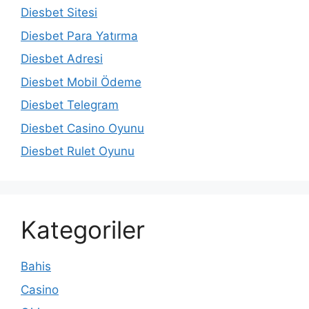
Diesbet Sitesi
Diesbet Para Yatırma
Diesbet Adresi
Diesbet Mobil Ödeme
Diesbet Telegram
Diesbet Casino Oyunu
Diesbet Rulet Oyunu
Kategoriler
Bahis
Casino