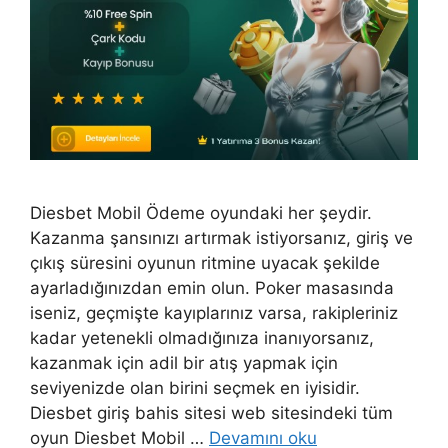
Diesbet Mobil Ödeme oyundaki her şeydir.
Kazanma şansınızı artırmak istiyorsanız, giriş ve
çıkış süresini oyunun ritmine uyacak şekilde
ayarladığınızdan emin olun. Poker masasında
iseniz, geçmişte kayıplarınız varsa, rakipleriniz
kadar yetenekli olmadığınıza inanıyorsanız,
kazanmak için adil bir atış yapmak için
seviyenizde olan birini seçmek en iyisidir.
Diesbet giriş bahis sitesi web sitesindeki tüm
oyun Diesbet Mobil …
Devamını oku