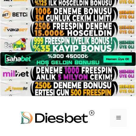
İçeriğe
atla
Menü