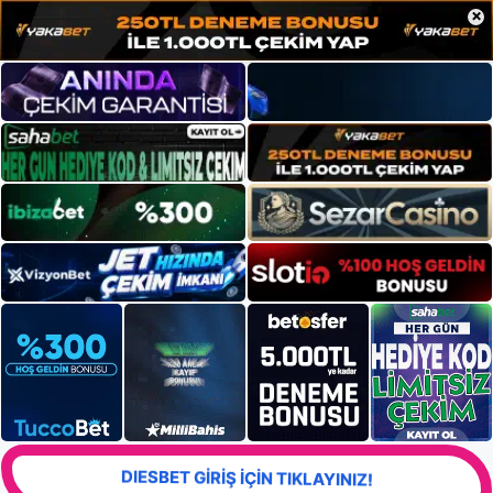
×
DIESBET GİRİŞ İÇİN TIKLAYINIZ!