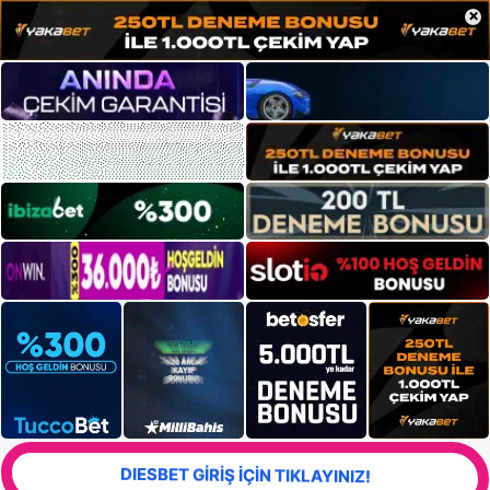
×
DIESBET GİRİŞ İÇİN TIKLAYINIZ!