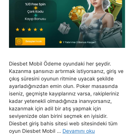
Diesbet Mobil Ödeme oyundaki her şeydir.
Kazanma şansınızı artırmak istiyorsanız, giriş ve
çıkış süresini oyunun ritmine uyacak şekilde
ayarladığınızdan emin olun. Poker masasında
iseniz, geçmişte kayıplarınız varsa, rakipleriniz
kadar yetenekli olmadığınıza inanıyorsanız,
kazanmak için adil bir atış yapmak için
seviyenizde olan birini seçmek en iyisidir.
Diesbet giriş bahis sitesi web sitesindeki tüm
oyun Diesbet Mobil …
Devamını oku