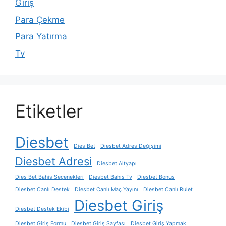
Giriş
Para Çekme
Para Yatırma
Tv
Etiketler
Diesbet
Dies Bet
Diesbet Adres Değişimi
Diesbet Adresi
Diesbet Altyapı
Dies Bet Bahis Seçenekleri
Diesbet Bahis Tv
Diesbet Bonus
Diesbet Canlı Destek
Diesbet Canlı Maç Yayını
Diesbet Canlı Rulet
Diesbet Giriş
Diesbet Destek Ekibi
Diesbet Giriş Formu
Diesbet Giriş Sayfası
Diesbet Giriş Yapmak